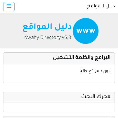
دليل المواقع
×
الرئيسية
أضف موقعك
اتصل بنا
تسجيل
دخول
البرامج وانظمة التشغيل
مواقع إخباريه
كمبيوتر وبرامج
لايوجد مواقع حاليا
إنترنت وشبكات
الأسرة والترفيه
محرك البحث
مواقع طبيه
منتديات