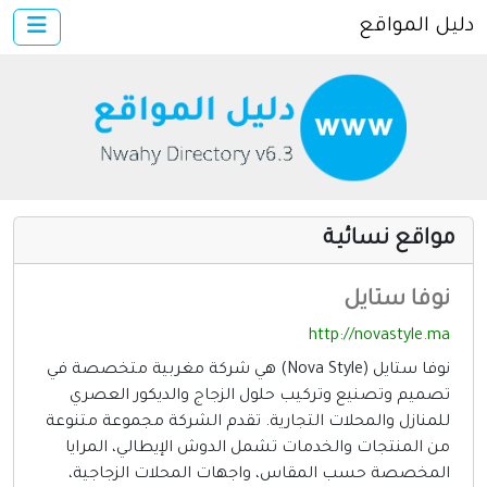
دليل المواقع
×
الرئيسية
أضف موقعك
اتصل بنا
تسجيل
دخول
مواقع نسائية
مواقع إخباريه
كمبيوتر وبرامج
نوفا ستايل
إنترنت وشبكات
http://novastyle.ma
نوفا ستايل (Nova Style) هي شركة مغربية متخصصة في
الأسرة والترفيه
تصميم وتصنيع وتركيب حلول الزجاج والديكور العصري
مواقع طبيه
للمنازل والمحلات التجارية. تقدم الشركة مجموعة متنوعة
من المنتجات والخدمات تشمل الدوش الإيطالي، المرايا
منتديات
المخصصة حسب المقاس، واجهات المحلات الزجاجية،