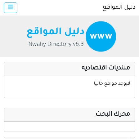
دليل المواقع
×
الرئيسية
أضف موقعك
اتصل بنا
تسجيل
دخول
منتديات اقتصاديه
مواقع إخباريه
كمبيوتر وبرامج
لايوجد مواقع حاليا
إنترنت وشبكات
الأسرة والترفيه
محرك البحث
مواقع طبيه
منتديات