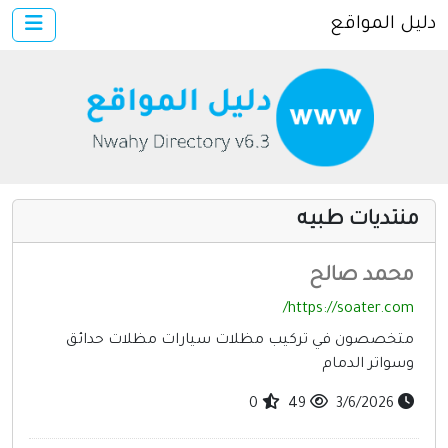
دليل المواقع
×
الرئيسية
أضف موقعك
اتصل بنا
تسجيل
دخول
منتديات طبيه
مواقع إخباريه
كمبيوتر وبرامج
محمد صالح
إنترنت وشبكات
https://soater.com/
متخصصون في تركيب مظلات سيارات مظلات حدائق
الأسرة والترفيه
وسواتر الدمام
مواقع طبيه
0
49
3/6/2026
منتديات