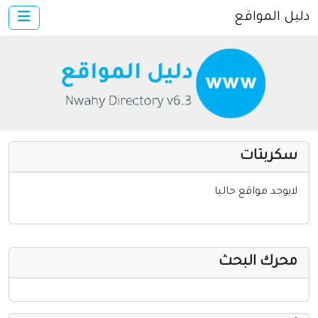
دليل المواقع
×
الرئيسية
أضف موقعك
اتصل بنا
تسجيل
دخول
سكربتات
مواقع إخباريه
كمبيوتر وبرامج
لايوجد مواقع حاليا
إنترنت وشبكات
الأسرة والترفيه
محرك البحث
مواقع طبيه
منتديات