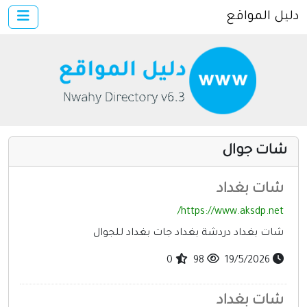
دليل المواقع
×
الرئيسية
أضف موقعك
اتصل بنا
تسجيل
دخول
شات جوال
مواقع إخباريه
كمبيوتر وبرامج
شات بغداد
إنترنت وشبكات
https://www.aksdp.net/
شات بغداد دردشة بغداد جات بغداد للجوال
الأسرة والترفيه
مواقع طبيه
0
98
19/5/2026
منتديات
شات بغداد