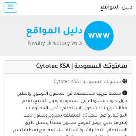
دليل المواقع
×
الرئيسية
أضف موقعك
اتصل بنا
تسجيل
دخول
سايتوتك السعودية | Cytotec KSA
مواقع إخباريه
كمبيوتر وبرامج
سايتوتك السعودية | Cytotec KSA
إنترنت وشبكات
منصة عربية متخصصة في المحتوى التوعوي والطبي
حول حبوب سايتوتك في السعودية ودول الخليج، تقدم
الأسرة والترفيه
مقالات وإرشادات حول الاستخدام الآمن، المعلومات
مواقع طبيه
الدوائية، وأهم النصائح المتعلقة بميزوبروستول تحت
إشراف طبي. يوفّر الموقع محتوى محدثًا يشمل طرق
منتديات
الاستخدام، التحذيرات، والأسئلة الشائعة، مع تغطية لمدن