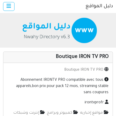
دليل المواقع
×
الرئيسية
أضف موقعك
اتصل بنا
تسجيل
دخول
Boutique IRON TV PRO
مواقع إخباريه
كمبيوتر وبرامج
Boutique IRON TV PRO
إنترنت وشبكات
Abonnement IRONTV PRO compatible avec tous
appareils,bon prix pour pack 12 mois, streaming stable
الأسرة والترفيه
sans coupures
مواقع طبيه
irontvprofr
منتديات
مواقع إخباريه
كمبيوتر وبرامج
إنترنت وشبكات