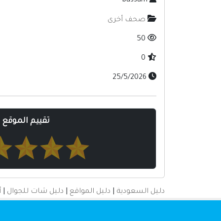
bassam
صحف أخرى
50
0
25/5/2026
تقييم الموقع
دليل السعودية
|
دليل المواقع
|
دليل شات للجوال
|
أ